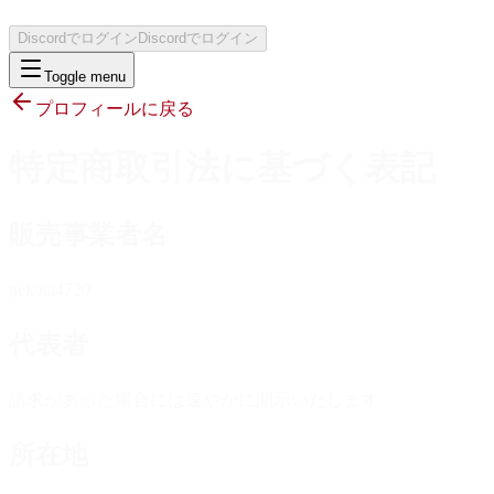
Discordでログイン
Discordでログイン
Toggle menu
プロフィールに戻る
特定商取引法に基づく表記
販売事業者名
pekota4720
代表者
請求があった場合には速やかに開示いたします
所在地