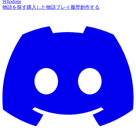
Whodone
物語を探す
購入した物語
プレイ履歴
創作する