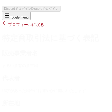
Discordでログイン
Discordでログイン
Toggle menu
プロフィールに戻る
特定商取引法に基づく表記
販売事業者名
まるい魚有の魚市場
代表者
請求があった場合には速やかに開示いたします
所在地