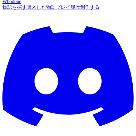
Whodone
物語を探す
購入した物語
プレイ履歴
創作する